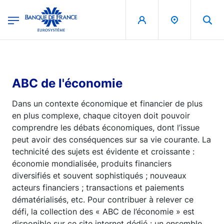
egion
Banque de France - Menu Principal
Aller au contenu principal
ABC de l'économie
Dans un contexte économique et financier de plus
en plus complexe, chaque citoyen doit pouvoir
comprendre les débats économiques, dont l’issue
peut avoir des conséquences sur sa vie courante. La
technicité des sujets est évidente et croissante :
économie mondialisée, produits financiers
diversifiés et souvent sophistiqués ; nouveaux
acteurs financiers ; transactions et paiements
dématérialisés, etc. Pour contribuer à relever ce
défi, la collection des « ABC de l’économie » est
disponible sur ce site internet dédié : un ensemble