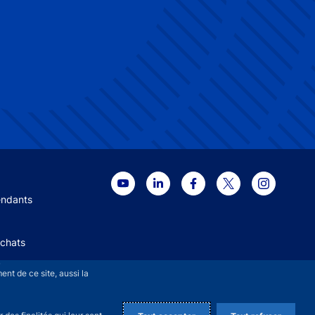
 menu
endants
Achats
+
nt de ce site, aussi la