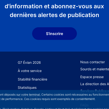
d'information et abonnez-vous aux
dernières alertes de publication
S'inscrire
Footer secondary
Nous contacter
G7 Évian 2026
Sourds et malent
À votre service
Espace presse
Stabilité financière
La direction des 
Statistiques
Services Publics 
sont déposés sur votre terminal. Certains cookies sont nécessaires au fonctionneme
Nous rejoindre
Glossaire
n et de performance. Ces cookies requis sont exemptés de consentement.
FAQs