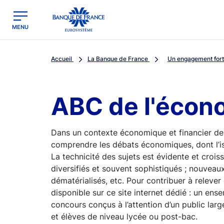
egion
Banque de France - Menu Principal
MENU
Accueil
La Banque de France
Un engagement fort 
ABC de l'écon
Dans un contexte économique et financier de
comprendre les débats économiques, dont l’i
La technicité des sujets est évidente et crois
diversifiés et souvent sophistiqués ; nouveaux
dématérialisés, etc. Pour contribuer à relever
disponible sur ce site internet dédié : un ens
concours conçus à l’attention d’un public la
et élèves de niveau lycée ou post-bac.