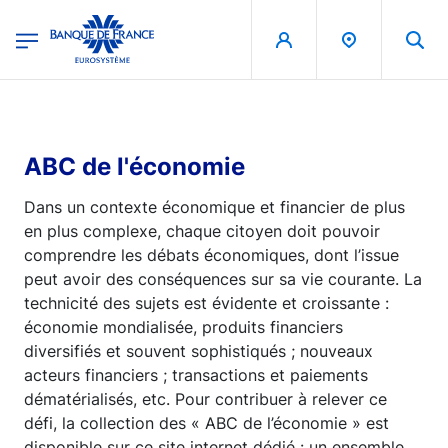
egion
Banque de France - Menu Principal
Aller au contenu principal
ABC de l'économie
Dans un contexte économique et financier de plus
en plus complexe, chaque citoyen doit pouvoir
comprendre les débats économiques, dont l’issue
peut avoir des conséquences sur sa vie courante. La
technicité des sujets est évidente et croissante :
économie mondialisée, produits financiers
diversifiés et souvent sophistiqués ; nouveaux
acteurs financiers ; transactions et paiements
dématérialisés, etc. Pour contribuer à relever ce
défi, la collection des « ABC de l’économie » est
disponible sur ce site internet dédié : un ensemble