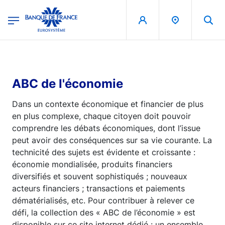
egion
Banque de France - Menu Principal
Aller au contenu principal
ABC de l'économie
Dans un contexte économique et financier de plus
en plus complexe, chaque citoyen doit pouvoir
comprendre les débats économiques, dont l’issue
peut avoir des conséquences sur sa vie courante. La
technicité des sujets est évidente et croissante :
économie mondialisée, produits financiers
diversifiés et souvent sophistiqués ; nouveaux
acteurs financiers ; transactions et paiements
dématérialisés, etc. Pour contribuer à relever ce
défi, la collection des « ABC de l’économie » est
disponible sur ce site internet dédié : un ensemble