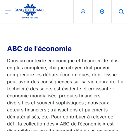
egion
Banque de France - Menu Principal
Aller au contenu principal
ABC de l'économie
Dans un contexte économique et financier de plus
en plus complexe, chaque citoyen doit pouvoir
comprendre les débats économiques, dont l’issue
peut avoir des conséquences sur sa vie courante. La
technicité des sujets est évidente et croissante :
économie mondialisée, produits financiers
diversifiés et souvent sophistiqués ; nouveaux
acteurs financiers ; transactions et paiements
dématérialisés, etc. Pour contribuer à relever ce
défi, la collection des « ABC de l’économie » est
disponible sur ce site internet dédié : un ensemble