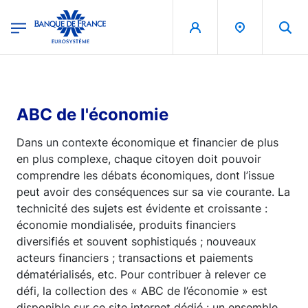
egion
Banque de France - Menu Principal
Aller au contenu principal
ABC de l'économie
Dans un contexte économique et financier de plus
en plus complexe, chaque citoyen doit pouvoir
comprendre les débats économiques, dont l’issue
peut avoir des conséquences sur sa vie courante. La
technicité des sujets est évidente et croissante :
économie mondialisée, produits financiers
diversifiés et souvent sophistiqués ; nouveaux
acteurs financiers ; transactions et paiements
dématérialisés, etc. Pour contribuer à relever ce
défi, la collection des « ABC de l’économie » est
disponible sur ce site internet dédié : un ensemble