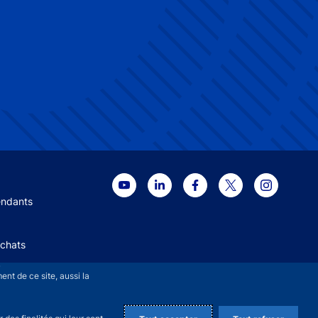
 menu
endants
Achats
+
nt de ce site, aussi la