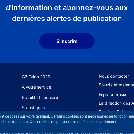
d'information et abonnez-vous aux
dernières alertes de publication
S'inscrire
Footer secondary
Nous contacter
G7 Évian 2026
Sourds et malent
À votre service
Espace presse
Stabilité financière
La direction des 
Statistiques
Services Publics 
sont déposés sur votre terminal. Certains cookies sont nécessaires au fonctionneme
Nous rejoindre
Glossaire
n et de performance. Ces cookies requis sont exemptés de consentement.
FAQs