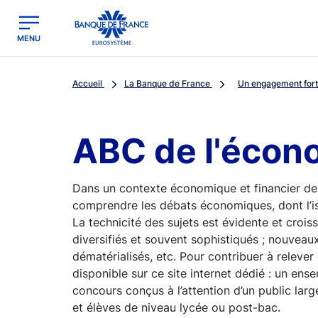
egion
Banque de France - Menu Principal
MENU
Accueil
La Banque de France
Un engagement fort 
ABC de l'écon
Dans un contexte économique et financier de
comprendre les débats économiques, dont l’i
La technicité des sujets est évidente et crois
diversifiés et souvent sophistiqués ; nouveaux
dématérialisés, etc. Pour contribuer à relever
disponible sur ce site internet dédié : un ens
concours conçus à l’attention d’un public la
et élèves de niveau lycée ou post-bac.