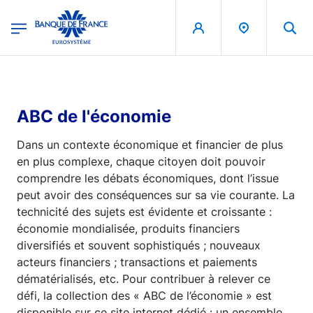
egion
Banque de France - Menu Principal
Aller au contenu principal
ABC de l'économie
Dans un contexte économique et financier de plus
en plus complexe, chaque citoyen doit pouvoir
comprendre les débats économiques, dont l’issue
peut avoir des conséquences sur sa vie courante. La
technicité des sujets est évidente et croissante :
économie mondialisée, produits financiers
diversifiés et souvent sophistiqués ; nouveaux
acteurs financiers ; transactions et paiements
dématérialisés, etc. Pour contribuer à relever ce
défi, la collection des « ABC de l’économie » est
disponible sur ce site internet dédié : un ensemble