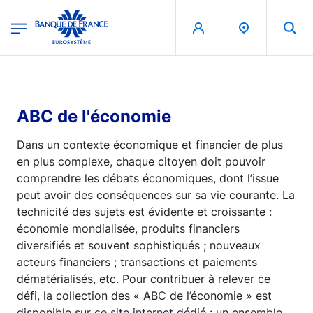
egion
Banque de France - Menu Principal
Aller au contenu principal
ABC de l'économie
Dans un contexte économique et financier de plus
en plus complexe, chaque citoyen doit pouvoir
comprendre les débats économiques, dont l’issue
peut avoir des conséquences sur sa vie courante. La
technicité des sujets est évidente et croissante :
économie mondialisée, produits financiers
diversifiés et souvent sophistiqués ; nouveaux
acteurs financiers ; transactions et paiements
dématérialisés, etc. Pour contribuer à relever ce
défi, la collection des « ABC de l’économie » est
disponible sur ce site internet dédié : un ensemble