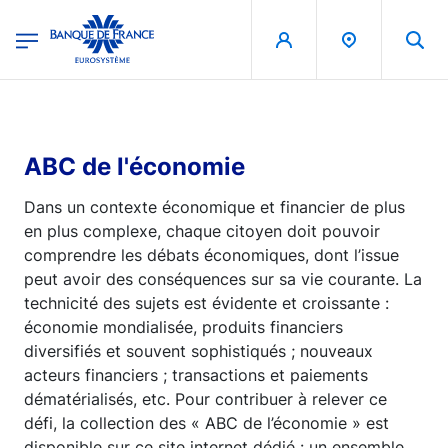
egion
Banque de France - Menu Principal
Aller au contenu principal
ABC de l'économie
Dans un contexte économique et financier de plus
en plus complexe, chaque citoyen doit pouvoir
comprendre les débats économiques, dont l’issue
peut avoir des conséquences sur sa vie courante. La
technicité des sujets est évidente et croissante :
économie mondialisée, produits financiers
diversifiés et souvent sophistiqués ; nouveaux
acteurs financiers ; transactions et paiements
dématérialisés, etc. Pour contribuer à relever ce
défi, la collection des « ABC de l’économie » est
disponible sur ce site internet dédié : un ensemble