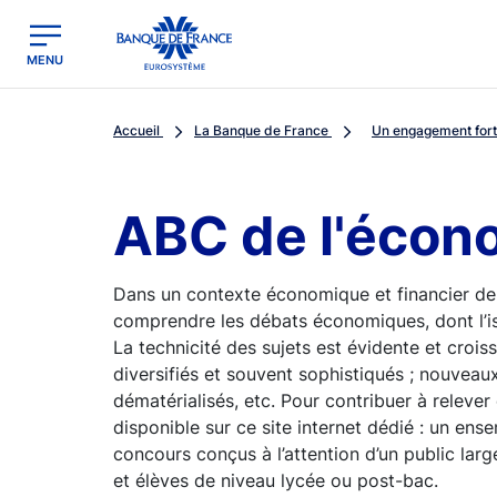
egion
Banque de France - Menu Principal
MENU
Accueil
La Banque de France
Un engagement fort 
ABC de l'écon
Dans un contexte économique et financier de
comprendre les débats économiques, dont l’i
La technicité des sujets est évidente et crois
diversifiés et souvent sophistiqués ; nouveaux
dématérialisés, etc. Pour contribuer à relever
disponible sur ce site internet dédié : un ens
concours conçus à l’attention d’un public la
et élèves de niveau lycée ou post-bac.