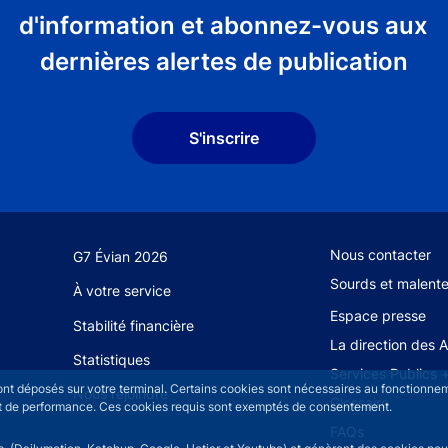
d'information et abonnez-vous aux
dernières alertes de publication
S'inscrire
Footer secondary
Nous contacter
G7 Évian 2026
Sourds et malent
À votre service
Espace presse
Stabilité financière
La direction des 
Statistiques
Services Publics 
sont déposés sur votre terminal. Certains cookies sont nécessaires au fonctionneme
Nous rejoindre
Glossaire
n et de performance. Ces cookies requis sont exemptés de consentement.
FAQs