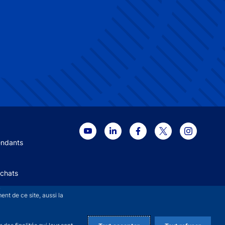
 menu
endants
Achats
+
nt de ce site, aussi la