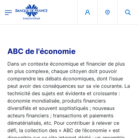
egion
Banque de France - Menu Principal
Aller au contenu principal
ABC de l'économie
Dans un contexte économique et financier de plus
en plus complexe, chaque citoyen doit pouvoir
comprendre les débats économiques, dont l’issue
peut avoir des conséquences sur sa vie courante. La
technicité des sujets est évidente et croissante :
économie mondialisée, produits financiers
diversifiés et souvent sophistiqués ; nouveaux
acteurs financiers ; transactions et paiements
dématérialisés, etc. Pour contribuer à relever ce
défi, la collection des « ABC de l’économie » est
disponible sur ce site internet dédié : un ensemble