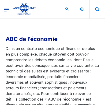
egion
Banque de France - Menu Principal
Aller au contenu principal
ABC de l'économie
Dans un contexte économique et financier de plus
en plus complexe, chaque citoyen doit pouvoir
comprendre les débats économiques, dont l’issue
peut avoir des conséquences sur sa vie courante. La
technicité des sujets est évidente et croissante :
économie mondialisée, produits financiers
diversifiés et souvent sophistiqués ; nouveaux
acteurs financiers ; transactions et paiements
dématérialisés, etc. Pour contribuer à relever ce
défi, la collection des « ABC de l’économie » est
disponible sur ce site internet dédié : un ensemble