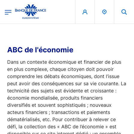
egion
Banque de France - Menu Principal
Aller au contenu principal
ABC de l'économie
Dans un contexte économique et financier de plus
en plus complexe, chaque citoyen doit pouvoir
comprendre les débats économiques, dont l’issue
peut avoir des conséquences sur sa vie courante. La
technicité des sujets est évidente et croissante :
économie mondialisée, produits financiers
diversifiés et souvent sophistiqués ; nouveaux
acteurs financiers ; transactions et paiements
dématérialisés, etc. Pour contribuer à relever ce
défi, la collection des « ABC de l’économie » est
disponible sur ce site internet dédié : un ensemble