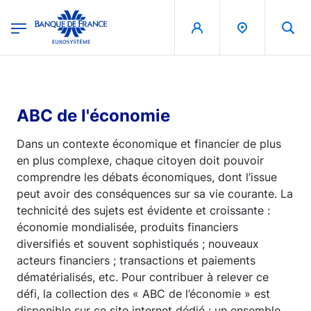
egion
Banque de France - Menu Principal
Aller au contenu principal
ABC de l'économie
Dans un contexte économique et financier de plus
en plus complexe, chaque citoyen doit pouvoir
comprendre les débats économiques, dont l’issue
peut avoir des conséquences sur sa vie courante. La
technicité des sujets est évidente et croissante :
économie mondialisée, produits financiers
diversifiés et souvent sophistiqués ; nouveaux
acteurs financiers ; transactions et paiements
dématérialisés, etc. Pour contribuer à relever ce
défi, la collection des « ABC de l’économie » est
disponible sur ce site internet dédié : un ensemble