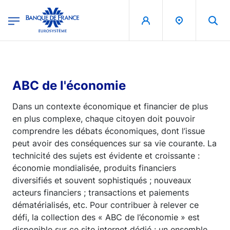
egion
Banque de France - Menu Principal
Aller au contenu principal
ABC de l'économie
Dans un contexte économique et financier de plus
en plus complexe, chaque citoyen doit pouvoir
comprendre les débats économiques, dont l’issue
peut avoir des conséquences sur sa vie courante. La
technicité des sujets est évidente et croissante :
économie mondialisée, produits financiers
diversifiés et souvent sophistiqués ; nouveaux
acteurs financiers ; transactions et paiements
dématérialisés, etc. Pour contribuer à relever ce
défi, la collection des « ABC de l’économie » est
disponible sur ce site internet dédié : un ensemble