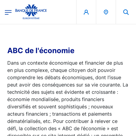
egion
Banque de France - Menu Principal
Aller au contenu principal
ABC de l'économie
Dans un contexte économique et financier de plus
en plus complexe, chaque citoyen doit pouvoir
comprendre les débats économiques, dont l’issue
peut avoir des conséquences sur sa vie courante. La
technicité des sujets est évidente et croissante :
économie mondialisée, produits financiers
diversifiés et souvent sophistiqués ; nouveaux
acteurs financiers ; transactions et paiements
dématérialisés, etc. Pour contribuer à relever ce
défi, la collection des « ABC de l’économie » est
disponible sur ce site internet dédié : un ensemble