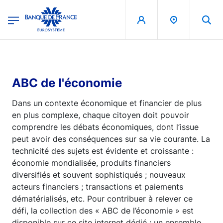
egion
Banque de France - Menu Principal
Aller au contenu principal
ABC de l'économie
Dans un contexte économique et financier de plus
en plus complexe, chaque citoyen doit pouvoir
comprendre les débats économiques, dont l’issue
peut avoir des conséquences sur sa vie courante. La
technicité des sujets est évidente et croissante :
économie mondialisée, produits financiers
diversifiés et souvent sophistiqués ; nouveaux
acteurs financiers ; transactions et paiements
dématérialisés, etc. Pour contribuer à relever ce
défi, la collection des « ABC de l’économie » est
disponible sur ce site internet dédié : un ensemble