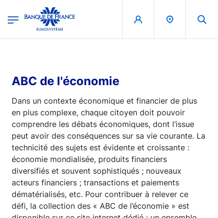
egion
Banque de France - Menu Principal
Aller au contenu principal
ABC de l'économie
Dans un contexte économique et financier de plus
en plus complexe, chaque citoyen doit pouvoir
comprendre les débats économiques, dont l’issue
peut avoir des conséquences sur sa vie courante. La
technicité des sujets est évidente et croissante :
économie mondialisée, produits financiers
diversifiés et souvent sophistiqués ; nouveaux
acteurs financiers ; transactions et paiements
dématérialisés, etc. Pour contribuer à relever ce
défi, la collection des « ABC de l’économie » est
disponible sur ce site internet dédié : un ensemble