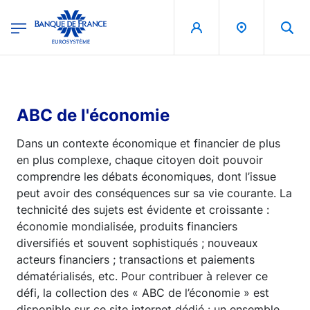
egion
Banque de France - Menu Principal
Aller au contenu principal
ABC de l'économie
Dans un contexte économique et financier de plus
en plus complexe, chaque citoyen doit pouvoir
comprendre les débats économiques, dont l’issue
peut avoir des conséquences sur sa vie courante. La
technicité des sujets est évidente et croissante :
économie mondialisée, produits financiers
diversifiés et souvent sophistiqués ; nouveaux
acteurs financiers ; transactions et paiements
dématérialisés, etc. Pour contribuer à relever ce
défi, la collection des « ABC de l’économie » est
disponible sur ce site internet dédié : un ensemble