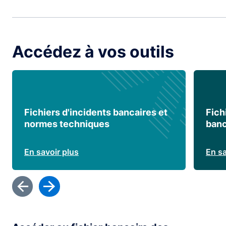
Accédez à vos outils
Fichiers d'incidents bancaires et
Fich
normes techniques
banc
En savoir plus
En sa