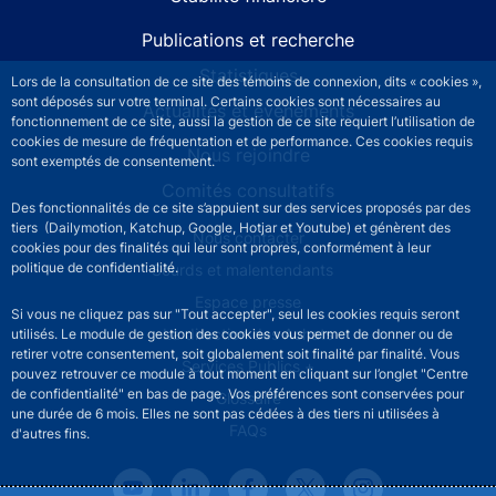
Publications et recherche
Statistiques
Lors de la consultation de ce site des témoins de connexion, dits « cookies »,
sont déposés sur votre terminal. Certains cookies sont nécessaires au
Actualités et événements
fonctionnement de ce site, aussi la gestion de ce site requiert l’utilisation de
cookies de mesure de fréquentation et de performance. Ces cookies requis
Nous rejoindre
sont exemptés de consentement.
Comités consultatifs
Des fonctionnalités de ce site s’appuient sur des services proposés par des
tiers (Dailymotion, Katchup, Google, Hotjar et Youtube) et génèrent des
Footer secondary menu
Nous contacter
cookies pour des finalités qui leur sont propres, conformément à leur
politique de confidentialité.
Sourds et malentendants
Espace presse
Si vous ne cliquez pas sur "Tout accepter", seul les cookies requis seront
La direction des Achats
utilisés. Le module de gestion des cookies vous permet de donner ou de
retirer votre consentement, soit globalement soit finalité par finalité. Vous
Services Publics +
pouvez retrouver ce module à tout moment en cliquant sur l’onglet "Centre
de confidentialité" en bas de page. Vos préférences sont conservées pour
Glossaire
une durée de 6 mois. Elles ne sont pas cédées à des tiers ni utilisées à
FAQs
d'autres fins.